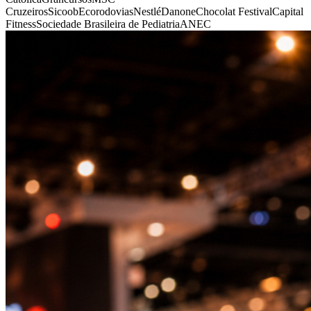
Cruzeiros
Sicoob
Ecorodovias
Nestlé
Danone
Chocolat Festival
Capital
Fitness
Sociedade Brasileira de Pediatria
ANEC