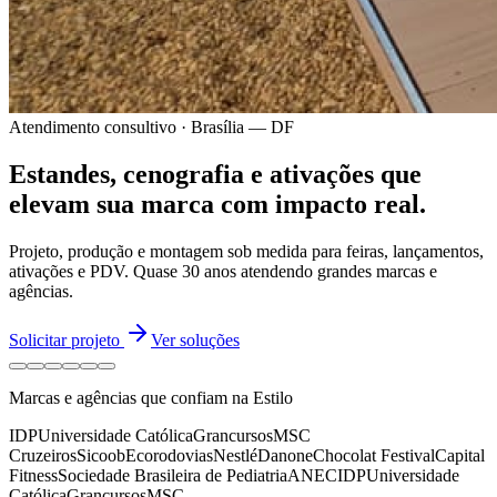
Atendimento consultivo · Brasília — DF
Estandes, cenografia e ativações
que
elevam sua marca
com impacto real.
Projeto, produção e montagem sob medida para feiras, lançamentos,
ativações e PDV.
Quase 30 anos
atendendo grandes marcas e
agências.
Solicitar projeto
Ver soluções
Marcas e agências que confiam na Estilo
IDP
Universidade Católica
Grancursos
MSC
Cruzeiros
Sicoob
Ecorodovias
Nestlé
Danone
Chocolat Festival
Capital
Fitness
Sociedade Brasileira de Pediatria
ANEC
IDP
Universidade
Católica
Grancursos
MSC