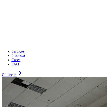
Serviços
Processo
Cases
FAQ
Começar