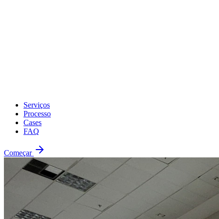
Serviços
Processo
Cases
FAQ
Começar