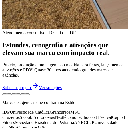
Atendimento consultivo · Brasília — DF
Estandes, cenografia e ativações
que
elevam sua marca
com impacto real.
Projeto, produção e montagem sob medida para feiras, lançamentos,
ativações e PDV.
Quase 30 anos
atendendo grandes marcas e
agências.
Solicitar projeto
Ver soluções
Marcas e agências que confiam na Estilo
IDP
Universidade Católica
Grancursos
MSC
Cruzeiros
Sicoob
Ecorodovias
Nestlé
Danone
Chocolat Festival
Capital
Fitness
Sociedade Brasileira de Pediatria
ANEC
IDP
Universidade
Católica
Grancursos
MSC