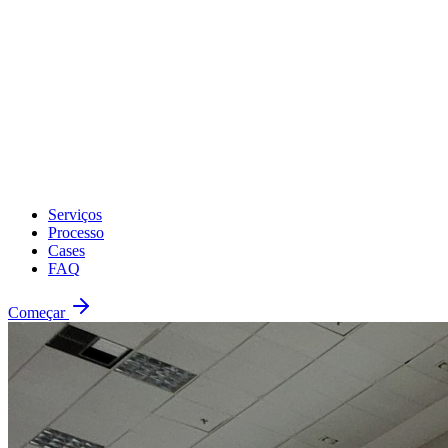
Serviços
Processo
Cases
FAQ
Começar