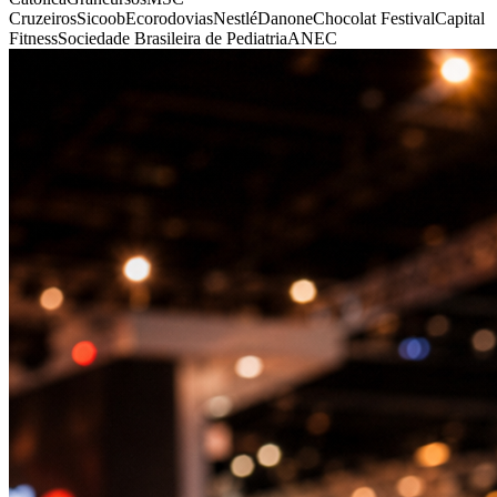
Cruzeiros
Sicoob
Ecorodovias
Nestlé
Danone
Chocolat Festival
Capital
Fitness
Sociedade Brasileira de Pediatria
ANEC