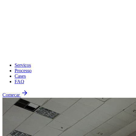
Serviços
Processo
Cases
FAQ
Começar