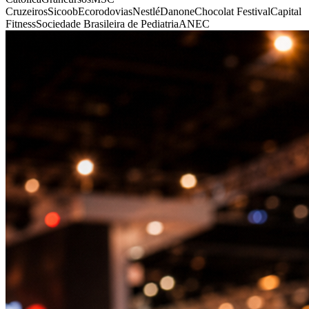
Cruzeiros
Sicoob
Ecorodovias
Nestlé
Danone
Chocolat Festival
Capital
Fitness
Sociedade Brasileira de Pediatria
ANEC