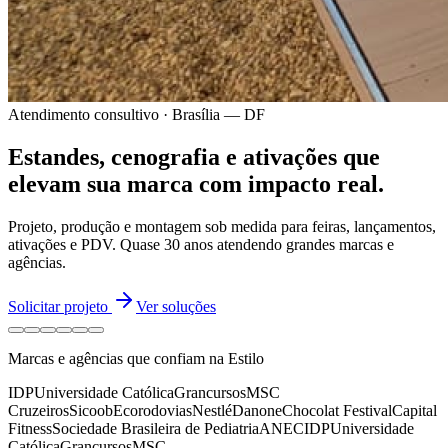
Atendimento consultivo · Brasília — DF
Estandes, cenografia e ativações
que
elevam sua marca
com impacto real.
Projeto, produção e montagem sob medida para feiras, lançamentos,
ativações e PDV.
Quase 30 anos
atendendo grandes marcas e
agências.
Solicitar projeto
Ver soluções
Marcas e agências que confiam na Estilo
IDP
Universidade Católica
Grancursos
MSC
Cruzeiros
Sicoob
Ecorodovias
Nestlé
Danone
Chocolat Festival
Capital
Fitness
Sociedade Brasileira de Pediatria
ANEC
IDP
Universidade
Católica
Grancursos
MSC