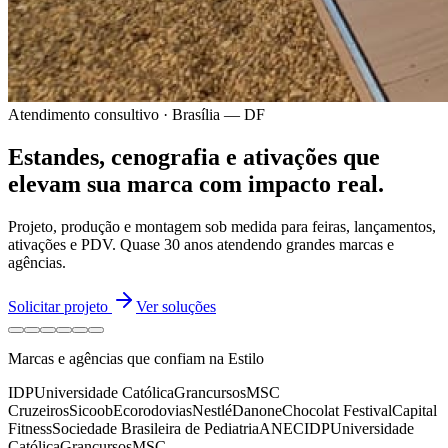
Atendimento consultivo · Brasília — DF
Estandes, cenografia e ativações
que
elevam sua marca
com impacto real.
Projeto, produção e montagem sob medida para feiras, lançamentos,
ativações e PDV.
Quase 30 anos
atendendo grandes marcas e
agências.
Solicitar projeto
Ver soluções
Marcas e agências que confiam na Estilo
IDP
Universidade Católica
Grancursos
MSC
Cruzeiros
Sicoob
Ecorodovias
Nestlé
Danone
Chocolat Festival
Capital
Fitness
Sociedade Brasileira de Pediatria
ANEC
IDP
Universidade
Católica
Grancursos
MSC