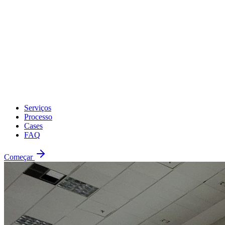
Serviços
Processo
Cases
FAQ
Começar