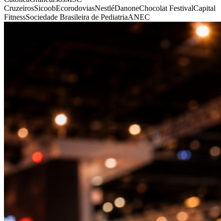
Cruzeiros
Sicoob
Ecorodovias
Nestlé
Danone
Chocolat Festival
Capital
Fitness
Sociedade Brasileira de Pediatria
ANEC