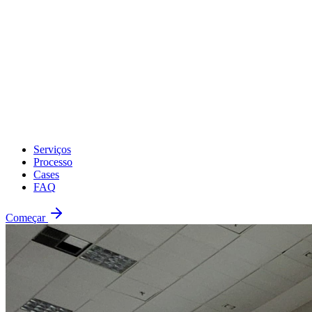
Serviços
Processo
Cases
FAQ
Começar