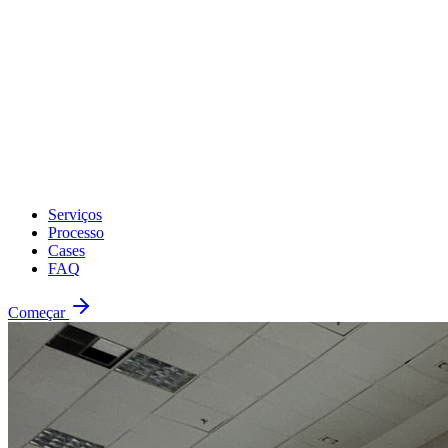
Serviços
Processo
Cases
FAQ
Começar