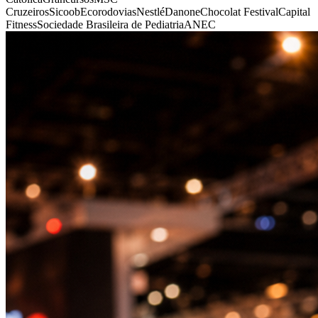
Cruzeiros
Sicoob
Ecorodovias
Nestlé
Danone
Chocolat Festival
Capital
Fitness
Sociedade Brasileira de Pediatria
ANEC