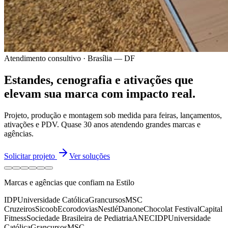
Atendimento consultivo · Brasília — DF
Estandes, cenografia e ativações
que
elevam sua marca
com impacto real.
Projeto, produção e montagem sob medida para feiras, lançamentos,
ativações e PDV.
Quase 30 anos
atendendo grandes marcas e
agências.
Solicitar projeto
Ver soluções
Marcas e agências que confiam na Estilo
IDP
Universidade Católica
Grancursos
MSC
Cruzeiros
Sicoob
Ecorodovias
Nestlé
Danone
Chocolat Festival
Capital
Fitness
Sociedade Brasileira de Pediatria
ANEC
IDP
Universidade
Católica
Grancursos
MSC