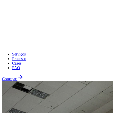
Serviços
Processo
Cases
FAQ
Começar