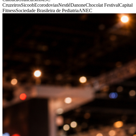
Cruzeiros
Sicoob
Ecorodovias
Nestlé
Danone
Chocolat Festival
Capital
Fitness
Sociedade Brasileira de Pediatria
ANEC