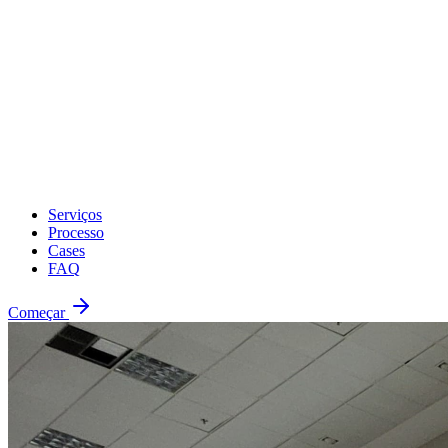
Serviços
Processo
Cases
FAQ
Começar