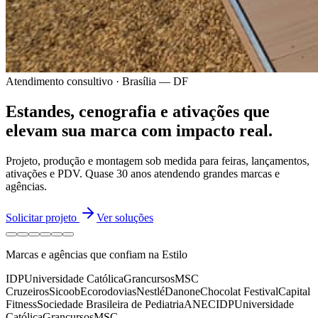
Atendimento consultivo · Brasília — DF
Estandes, cenografia e ativações
que
elevam sua marca
com impacto real.
Projeto, produção e montagem sob medida para feiras, lançamentos,
ativações e PDV.
Quase 30 anos
atendendo grandes marcas e
agências.
Solicitar projeto
Ver soluções
Marcas e agências que confiam na Estilo
IDP
Universidade Católica
Grancursos
MSC
Cruzeiros
Sicoob
Ecorodovias
Nestlé
Danone
Chocolat Festival
Capital
Fitness
Sociedade Brasileira de Pediatria
ANEC
IDP
Universidade
Católica
Grancursos
MSC