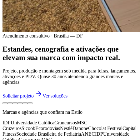
Atendimento consultivo · Brasília — DF
Estandes, cenografia e ativações
que
elevam sua marca
com impacto real.
Projeto, produção e montagem sob medida para feiras, lançamentos,
ativações e PDV.
Quase 30 anos
atendendo grandes marcas e
agências.
Solicitar projeto
Ver soluções
Marcas e agências que confiam na Estilo
IDP
Universidade Católica
Grancursos
MSC
Cruzeiros
Sicoob
Ecorodovias
Nestlé
Danone
Chocolat Festival
Capital
Fitness
Sociedade Brasileira de Pediatria
ANEC
IDP
Universidade
Católica
Grancursos
MSC