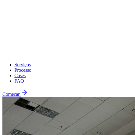
Serviços
Processo
Cases
FAQ
Começar