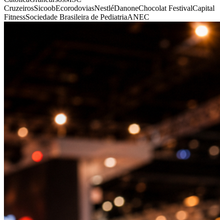
Cruzeiros
Sicoob
Ecorodovias
Nestlé
Danone
Chocolat Festival
Capital
Fitness
Sociedade Brasileira de Pediatria
ANEC