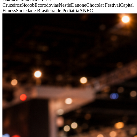
Cruzeiros
Sicoob
Ecorodovias
Nestlé
Danone
Chocolat Festival
Capital
Fitness
Sociedade Brasileira de Pediatria
ANEC