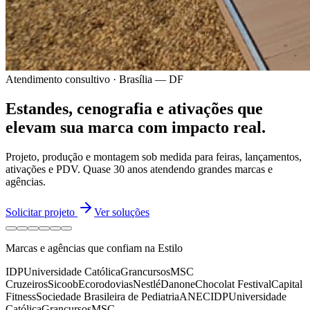
Atendimento consultivo · Brasília — DF
Estandes, cenografia e ativações
que
elevam sua marca
com impacto real.
Projeto, produção e montagem sob medida para feiras, lançamentos,
ativações e PDV.
Quase 30 anos
atendendo grandes marcas e
agências.
Solicitar projeto
Ver soluções
Marcas e agências que confiam na Estilo
IDP
Universidade Católica
Grancursos
MSC
Cruzeiros
Sicoob
Ecorodovias
Nestlé
Danone
Chocolat Festival
Capital
Fitness
Sociedade Brasileira de Pediatria
ANEC
IDP
Universidade
Católica
Grancursos
MSC