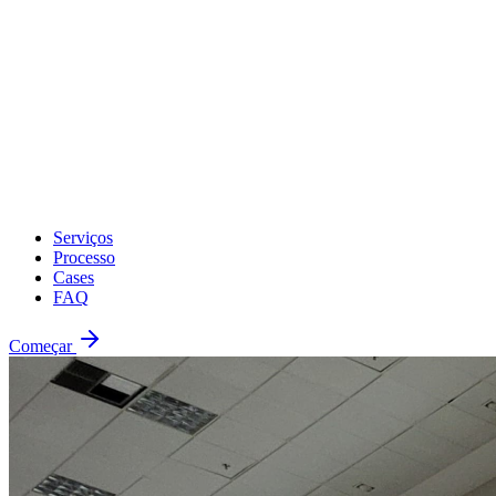
Serviços
Processo
Cases
FAQ
Começar