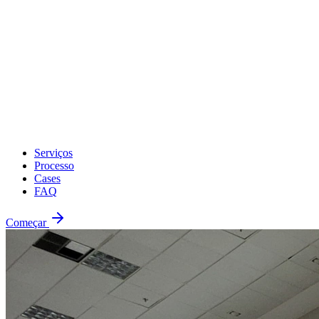
Serviços
Processo
Cases
FAQ
Começar