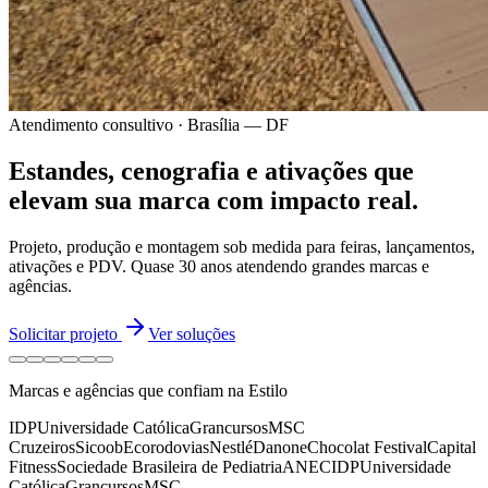
Atendimento consultivo · Brasília — DF
Estandes, cenografia e ativações
que
elevam sua marca
com impacto real.
Projeto, produção e montagem sob medida para feiras, lançamentos,
ativações e PDV.
Quase 30 anos
atendendo grandes marcas e
agências.
Solicitar projeto
Ver soluções
Marcas e agências que confiam na Estilo
IDP
Universidade Católica
Grancursos
MSC
Cruzeiros
Sicoob
Ecorodovias
Nestlé
Danone
Chocolat Festival
Capital
Fitness
Sociedade Brasileira de Pediatria
ANEC
IDP
Universidade
Católica
Grancursos
MSC