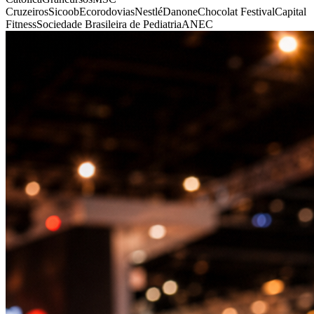
Cruzeiros
Sicoob
Ecorodovias
Nestlé
Danone
Chocolat Festival
Capital
Fitness
Sociedade Brasileira de Pediatria
ANEC