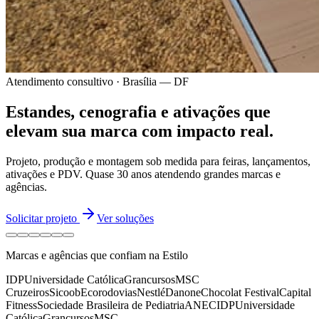
Atendimento consultivo · Brasília — DF
Estandes, cenografia e ativações
que
elevam sua marca
com impacto real.
Projeto, produção e montagem sob medida para feiras, lançamentos,
ativações e PDV.
Quase 30 anos
atendendo grandes marcas e
agências.
Solicitar projeto
Ver soluções
Marcas e agências que confiam na Estilo
IDP
Universidade Católica
Grancursos
MSC
Cruzeiros
Sicoob
Ecorodovias
Nestlé
Danone
Chocolat Festival
Capital
Fitness
Sociedade Brasileira de Pediatria
ANEC
IDP
Universidade
Católica
Grancursos
MSC