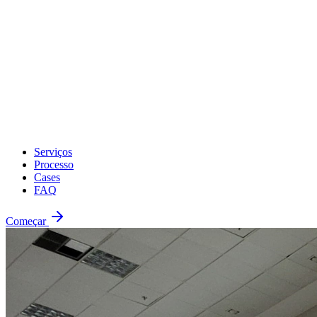
Serviços
Processo
Cases
FAQ
Começar