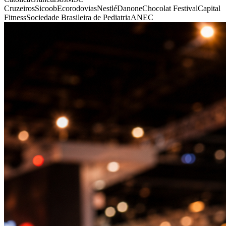
Cruzeiros
Sicoob
Ecorodovias
Nestlé
Danone
Chocolat Festival
Capital
Fitness
Sociedade Brasileira de Pediatria
ANEC