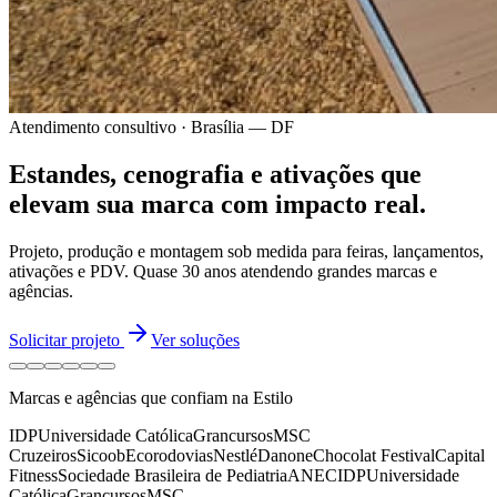
Atendimento consultivo · Brasília — DF
Estandes, cenografia e ativações
que
elevam sua marca
com impacto real.
Projeto, produção e montagem sob medida para feiras, lançamentos,
ativações e PDV.
Quase 30 anos
atendendo grandes marcas e
agências.
Solicitar projeto
Ver soluções
Marcas e agências que confiam na Estilo
IDP
Universidade Católica
Grancursos
MSC
Cruzeiros
Sicoob
Ecorodovias
Nestlé
Danone
Chocolat Festival
Capital
Fitness
Sociedade Brasileira de Pediatria
ANEC
IDP
Universidade
Católica
Grancursos
MSC