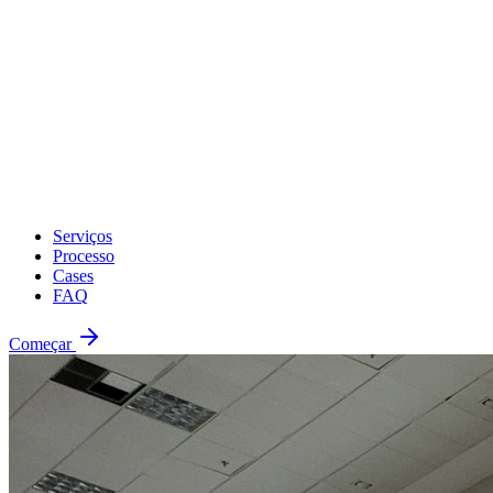
Serviços
Processo
Cases
FAQ
Começar