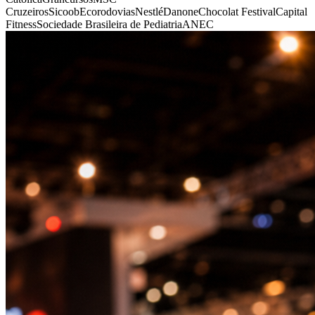
Cruzeiros
Sicoob
Ecorodovias
Nestlé
Danone
Chocolat Festival
Capital
Fitness
Sociedade Brasileira de Pediatria
ANEC