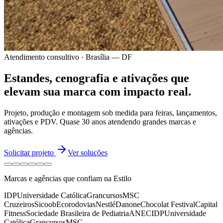
Atendimento consultivo · Brasília — DF
Estandes, cenografia e ativações
que
elevam sua marca
com impacto real.
Projeto, produção e montagem sob medida para feiras, lançamentos,
ativações e PDV.
Quase 30 anos
atendendo grandes marcas e
agências.
Solicitar projeto
Ver soluções
Marcas e agências que confiam na Estilo
IDP
Universidade Católica
Grancursos
MSC
Cruzeiros
Sicoob
Ecorodovias
Nestlé
Danone
Chocolat Festival
Capital
Fitness
Sociedade Brasileira de Pediatria
ANEC
IDP
Universidade
Católica
Grancursos
MSC