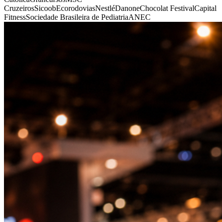
Cruzeiros
Sicoob
Ecorodovias
Nestlé
Danone
Chocolat Festival
Capital
Fitness
Sociedade Brasileira de Pediatria
ANEC