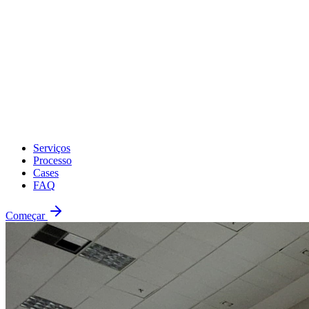
Serviços
Processo
Cases
FAQ
Começar