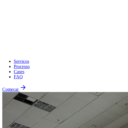
Serviços
Processo
Cases
FAQ
Começar