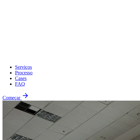
Serviços
Processo
Cases
FAQ
Começar