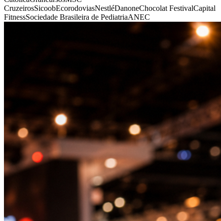
Cruzeiros
Sicoob
Ecorodovias
Nestlé
Danone
Chocolat Festival
Capital
Fitness
Sociedade Brasileira de Pediatria
ANEC