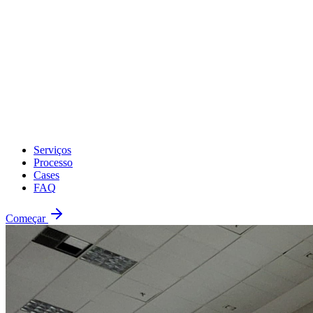
Serviços
Processo
Cases
FAQ
Começar