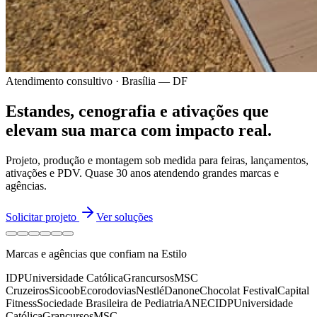
Atendimento consultivo · Brasília — DF
Estandes, cenografia e ativações
que
elevam sua marca
com impacto real.
Projeto, produção e montagem sob medida para feiras, lançamentos,
ativações e PDV.
Quase 30 anos
atendendo grandes marcas e
agências.
Solicitar projeto
Ver soluções
Marcas e agências que confiam na Estilo
IDP
Universidade Católica
Grancursos
MSC
Cruzeiros
Sicoob
Ecorodovias
Nestlé
Danone
Chocolat Festival
Capital
Fitness
Sociedade Brasileira de Pediatria
ANEC
IDP
Universidade
Católica
Grancursos
MSC