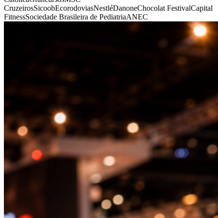
Cruzeiros
Sicoob
Ecorodovias
Nestlé
Danone
Chocolat Festival
Capital
Fitness
Sociedade Brasileira de Pediatria
ANEC