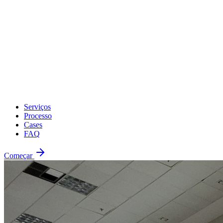
Serviços
Processo
Cases
FAQ
Começar