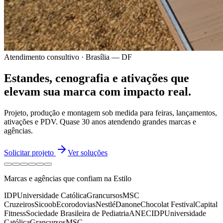
Atendimento consultivo · Brasília — DF
Estandes, cenografia e ativações
que
elevam sua marca
com impacto real.
Projeto, produção e montagem sob medida para feiras, lançamentos,
ativações e PDV.
Quase 30 anos
atendendo grandes marcas e
agências.
Solicitar projeto
Ver soluções
Marcas e agências que confiam na Estilo
IDP
Universidade Católica
Grancursos
MSC
Cruzeiros
Sicoob
Ecorodovias
Nestlé
Danone
Chocolat Festival
Capital
Fitness
Sociedade Brasileira de Pediatria
ANEC
IDP
Universidade
Católica
Grancursos
MSC