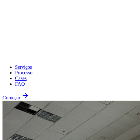
Serviços
Processo
Cases
FAQ
Começar