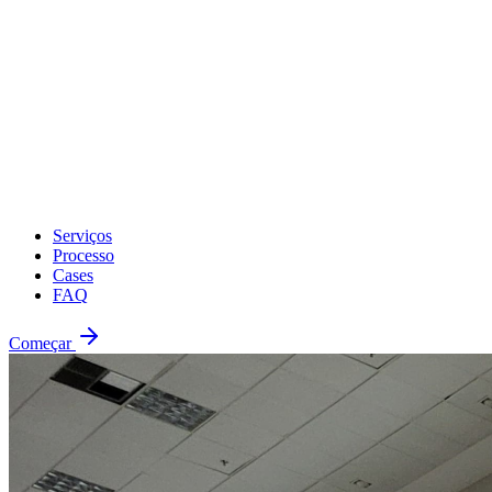
Serviços
Processo
Cases
FAQ
Começar