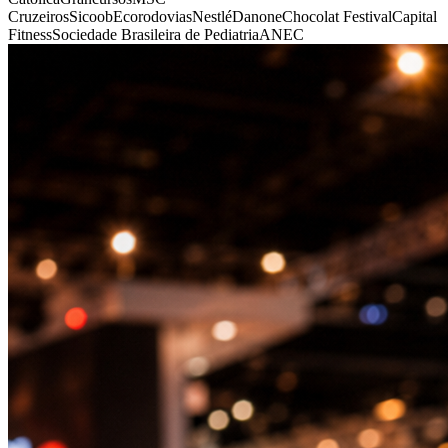
Cruzeiros
Sicoob
Ecorodovias
Nestlé
Danone
Chocolat Festival
Capital
Fitness
Sociedade Brasileira de Pediatria
ANEC