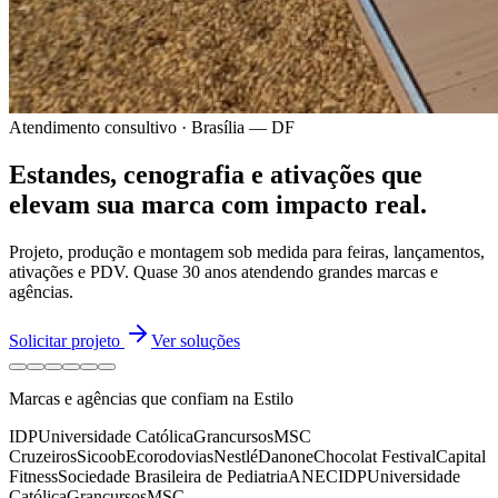
Atendimento consultivo · Brasília — DF
Estandes, cenografia e ativações
que
elevam sua marca
com impacto real.
Projeto, produção e montagem sob medida para feiras, lançamentos,
ativações e PDV.
Quase 30 anos
atendendo grandes marcas e
agências.
Solicitar projeto
Ver soluções
Marcas e agências que confiam na Estilo
IDP
Universidade Católica
Grancursos
MSC
Cruzeiros
Sicoob
Ecorodovias
Nestlé
Danone
Chocolat Festival
Capital
Fitness
Sociedade Brasileira de Pediatria
ANEC
IDP
Universidade
Católica
Grancursos
MSC