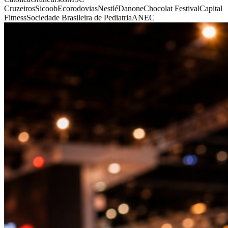
Cruzeiros
Sicoob
Ecorodovias
Nestlé
Danone
Chocolat Festival
Capital
Fitness
Sociedade Brasileira de Pediatria
ANEC