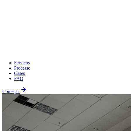
Serviços
Processo
Cases
FAQ
Começar