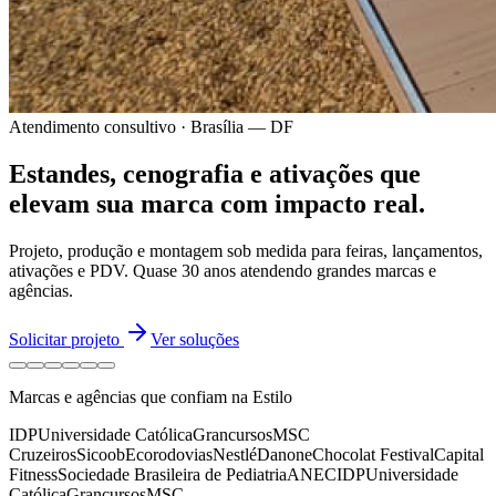
Atendimento consultivo · Brasília — DF
Estandes, cenografia e ativações
que
elevam sua marca
com impacto real.
Projeto, produção e montagem sob medida para feiras, lançamentos,
ativações e PDV.
Quase 30 anos
atendendo grandes marcas e
agências.
Solicitar projeto
Ver soluções
Marcas e agências que confiam na Estilo
IDP
Universidade Católica
Grancursos
MSC
Cruzeiros
Sicoob
Ecorodovias
Nestlé
Danone
Chocolat Festival
Capital
Fitness
Sociedade Brasileira de Pediatria
ANEC
IDP
Universidade
Católica
Grancursos
MSC