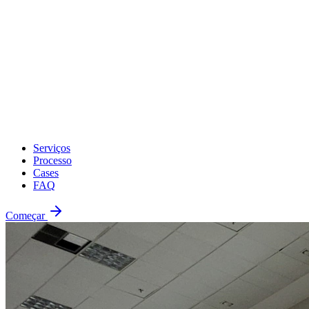
Serviços
Processo
Cases
FAQ
Começar