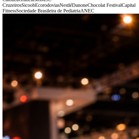
Cruzeiros
Sicoob
Ecorodovias
Nestlé
Danone
Chocolat Festival
Capital
Fitness
Sociedade Brasileira de Pediatria
ANEC