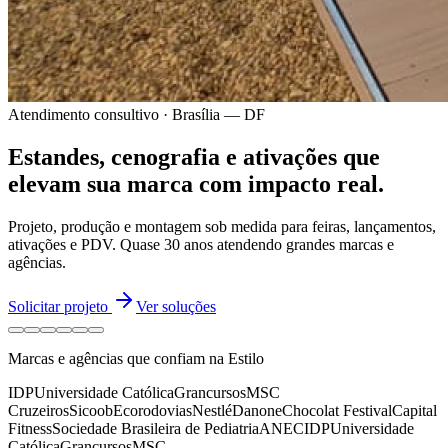
Atendimento consultivo · Brasília — DF
Estandes, cenografia e ativações
que
elevam sua marca
com impacto real.
Projeto, produção e montagem sob medida para feiras, lançamentos,
ativações e PDV.
Quase 30 anos
atendendo grandes marcas e
agências.
Solicitar projeto
Ver soluções
Marcas e agências que confiam na Estilo
IDP
Universidade Católica
Grancursos
MSC
Cruzeiros
Sicoob
Ecorodovias
Nestlé
Danone
Chocolat Festival
Capital
Fitness
Sociedade Brasileira de Pediatria
ANEC
IDP
Universidade
Católica
Grancursos
MSC