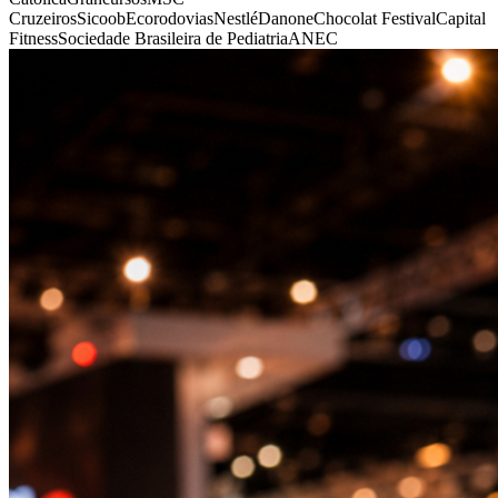
Cruzeiros
Sicoob
Ecorodovias
Nestlé
Danone
Chocolat Festival
Capital
Fitness
Sociedade Brasileira de Pediatria
ANEC