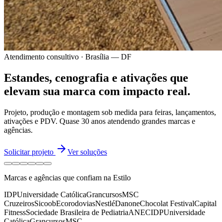
Atendimento consultivo · Brasília — DF
Estandes, cenografia e ativações
que
elevam sua marca
com impacto real.
Projeto, produção e montagem sob medida para feiras, lançamentos,
ativações e PDV.
Quase 30 anos
atendendo grandes marcas e
agências.
Solicitar projeto
Ver soluções
Marcas e agências que confiam na Estilo
IDP
Universidade Católica
Grancursos
MSC
Cruzeiros
Sicoob
Ecorodovias
Nestlé
Danone
Chocolat Festival
Capital
Fitness
Sociedade Brasileira de Pediatria
ANEC
IDP
Universidade
Católica
Grancursos
MSC