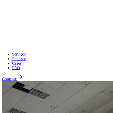
Serviços
Processo
Cases
FAQ
Começar