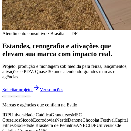
Atendimento consultivo · Brasília — DF
Estandes, cenografia e ativações
que
elevam sua marca
com impacto real.
Projeto, produção e montagem sob medida para feiras, lançamentos,
ativações e PDV.
Quase 30 anos
atendendo grandes marcas e
agências.
Solicitar projeto
Ver soluções
Marcas e agências que confiam na Estilo
IDP
Universidade Católica
Grancursos
MSC
Cruzeiros
Sicoob
Ecorodovias
Nestlé
Danone
Chocolat Festival
Capital
Fitness
Sociedade Brasileira de Pediatria
ANEC
IDP
Universidade
Católica
Grancursos
MSC