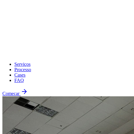
Serviços
Processo
Cases
FAQ
Começar