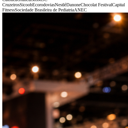
Cruzeiros
Sicoob
Ecorodovias
Nestlé
Danone
Chocolat Festival
Capital
Fitness
Sociedade Brasileira de Pediatria
ANEC