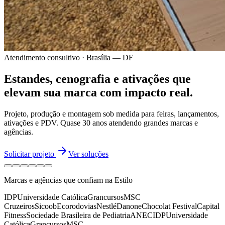
Atendimento consultivo · Brasília — DF
Estandes, cenografia e ativações
que
elevam sua marca
com impacto real.
Projeto, produção e montagem sob medida para feiras, lançamentos,
ativações e PDV.
Quase 30 anos
atendendo grandes marcas e
agências.
Solicitar projeto
Ver soluções
Marcas e agências que confiam na Estilo
IDP
Universidade Católica
Grancursos
MSC
Cruzeiros
Sicoob
Ecorodovias
Nestlé
Danone
Chocolat Festival
Capital
Fitness
Sociedade Brasileira de Pediatria
ANEC
IDP
Universidade
Católica
Grancursos
MSC