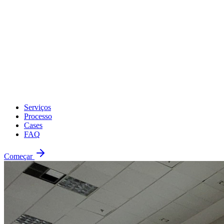
Serviços
Processo
Cases
FAQ
Começar