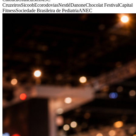
Cruzeiros
Sicoob
Ecorodovias
Nestlé
Danone
Chocolat Festival
Capital
Fitness
Sociedade Brasileira de Pediatria
ANEC