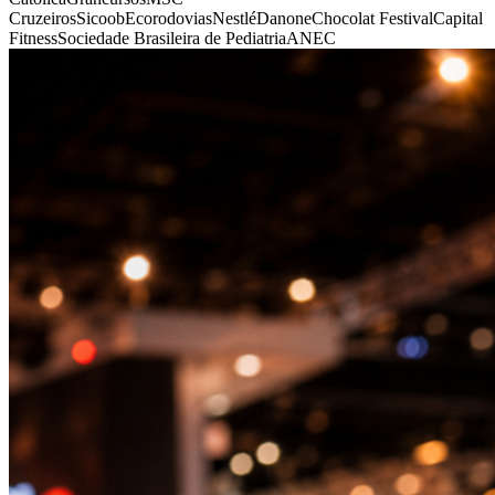
Cruzeiros
Sicoob
Ecorodovias
Nestlé
Danone
Chocolat Festival
Capital
Fitness
Sociedade Brasileira de Pediatria
ANEC