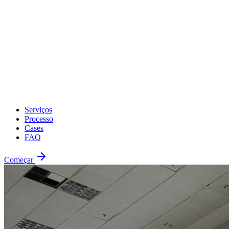
Serviços
Processo
Cases
FAQ
Começar