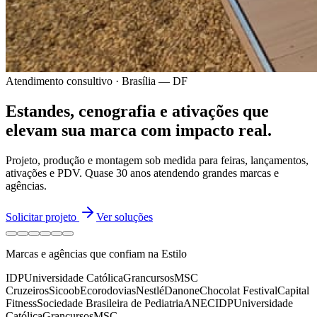
Atendimento consultivo · Brasília — DF
Estandes, cenografia e ativações
que
elevam sua marca
com impacto real.
Projeto, produção e montagem sob medida para feiras, lançamentos,
ativações e PDV.
Quase 30 anos
atendendo grandes marcas e
agências.
Solicitar projeto
Ver soluções
Marcas e agências que confiam na Estilo
IDP
Universidade Católica
Grancursos
MSC
Cruzeiros
Sicoob
Ecorodovias
Nestlé
Danone
Chocolat Festival
Capital
Fitness
Sociedade Brasileira de Pediatria
ANEC
IDP
Universidade
Católica
Grancursos
MSC