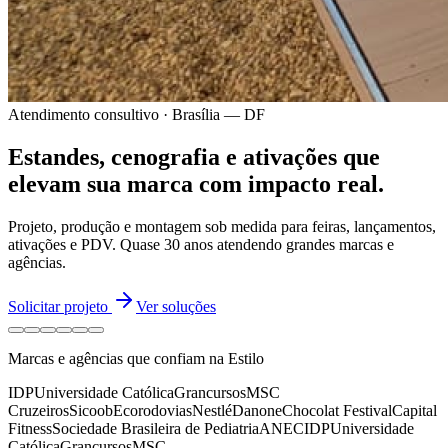
Atendimento consultivo · Brasília — DF
Estandes, cenografia e ativações
que
elevam sua marca
com impacto real.
Projeto, produção e montagem sob medida para feiras, lançamentos,
ativações e PDV.
Quase 30 anos
atendendo grandes marcas e
agências.
Solicitar projeto
Ver soluções
Marcas e agências que confiam na Estilo
IDP
Universidade Católica
Grancursos
MSC
Cruzeiros
Sicoob
Ecorodovias
Nestlé
Danone
Chocolat Festival
Capital
Fitness
Sociedade Brasileira de Pediatria
ANEC
IDP
Universidade
Católica
Grancursos
MSC