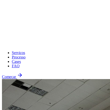
Serviços
Processo
Cases
FAQ
Começar