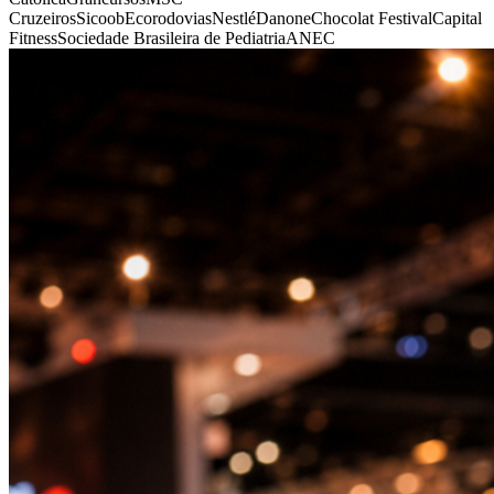
Cruzeiros
Sicoob
Ecorodovias
Nestlé
Danone
Chocolat Festival
Capital
Fitness
Sociedade Brasileira de Pediatria
ANEC