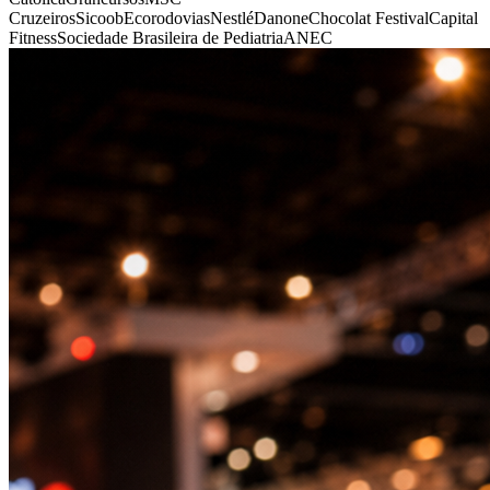
Cruzeiros
Sicoob
Ecorodovias
Nestlé
Danone
Chocolat Festival
Capital
Fitness
Sociedade Brasileira de Pediatria
ANEC