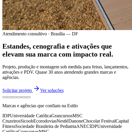
Atendimento consultivo · Brasília — DF
Estandes, cenografia e ativações
que
elevam sua marca
com impacto real.
Projeto, produção e montagem sob medida para feiras, lançamentos,
ativações e PDV.
Quase 30 anos
atendendo grandes marcas e
agências.
Solicitar projeto
Ver soluções
Marcas e agências que confiam na Estilo
IDP
Universidade Católica
Grancursos
MSC
Cruzeiros
Sicoob
Ecorodovias
Nestlé
Danone
Chocolat Festival
Capital
Fitness
Sociedade Brasileira de Pediatria
ANEC
IDP
Universidade
Católica
Grancursos
MSC