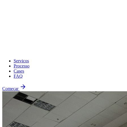
Serviços
Processo
Cases
FAQ
Começar